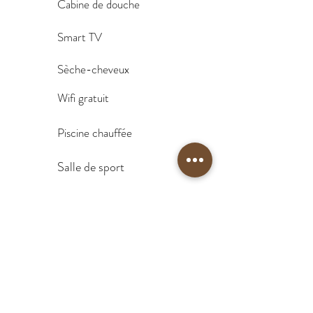
C
abine
de douche
Smart TV
Sèche-cheveux
Wifi gratuit
Piscine
chauffée
Salle de sport
Massages bien-être
Tarifs & Conditions:
Haute saison (1er juillet au 31 aout):
170€/nuit
Mi saison (1er au 30 sept & 1er mai au 30